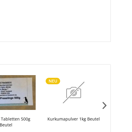
NEU
a Tabletten 500g
Kurkumapulver 1kg Beutel
Edelsch
Beutel