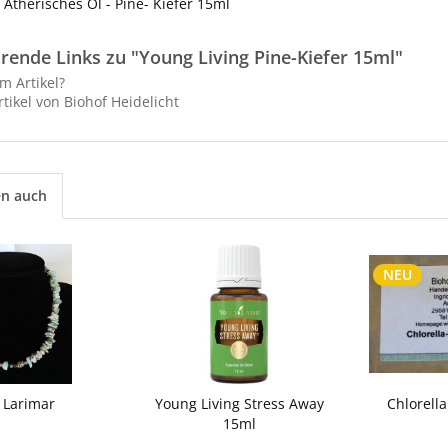
 Ätherisches Öl - Pine- Kiefer 15ml
rende Links zu "Young Living Pine-Kiefer 15ml"
m Artikel?
tikel von Biohof Heidelicht
en auch
NEU
 Larimar
Young Living Stress Away
Chlorell
15ml