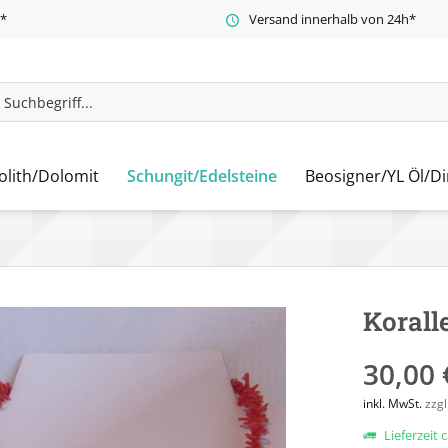
t*
Versand innerhalb von 24h*
olith/Dolomit
Schungit/Edelsteine
Beosigner/YL Öl/Di
Korall
30,00 
inkl. MwSt.
zzg
Lieferzeit 