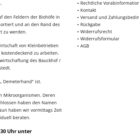
Rechtliche Vorabinformatio
.
Kontakt
f den Feldern der Biohöfe in
Versand und Zahlungsbedi
sortiert und an den Rand des
Rückgabe
Widerrufsrecht
rt zu werden.
Widerrufsformular
rtschaft von Kleinbetrieben
AGB
, kostendeckend zu arbeiten.
ewirtschaftung des Bauckhof /
tedt.
n „ Demeterhand" ist.
ven Mikroorganismen. Deren
schlossen haben den Namen
Nun haben wir vormittags Zeit
duell beraten.
.30 Uhr unter