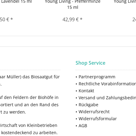
 Lavendel 15 ml
Young Living - Pfefferminze
Young Livi
15 ml
50 € *
42,99 € *
2
Shop Service
ar Müller) das Biosaatgut für
Partnerprogramm
Rechtliche Vorabinformatio
.
Kontakt
f den Feldern der Biohöfe in
Versand und Zahlungsbedi
sortiert und an den Rand des
Rückgabe
Widerrufsrecht
rt zu werden.
Widerrufsformular
rtschaft von Kleinbetrieben
AGB
, kostendeckend zu arbeiten.