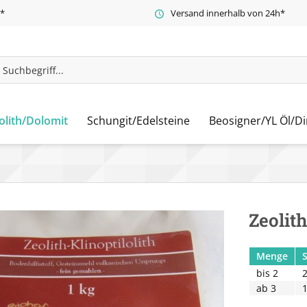
t*
Versand innerhalb von 24h*
olith/Dolomit
Schungit/Edelsteine
Beosigner/YL Öl/Di
Zeolith
Menge
bis
2
2
ab
3
1