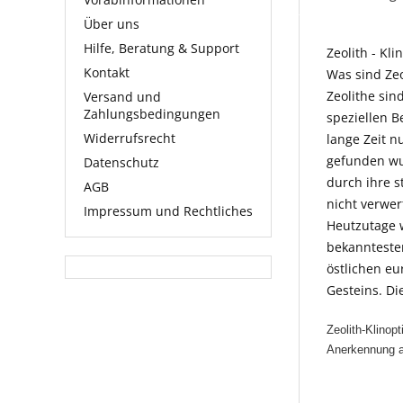
Über uns
Hilfe, Beratung & Support
Zeolith - Kli
Kontakt
Was sind Zeo
Zeolithe sin
Versand und
Zahlungsbedingungen
speziellen B
Widerrufsrecht
lange Zeit 
gefunden wur
Datenschutz
durch ihre s
AGB
nicht verwer
Impressum und Rechtliches
Heutzutage w
bekannteste
östlichen e
Gesteins. Di
Zeolith-Klinopt
Anerkennung al