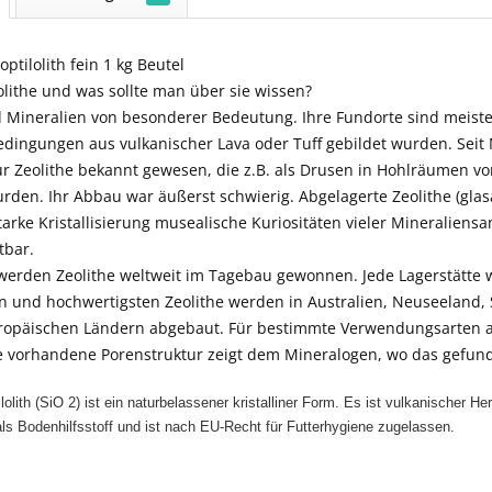
noptilolith fein 1 kg Beutel
lithe und was sollte man über sie wissen?
d Mineralien von besonderer Bedeutung. Ihre Fundorte sind meisten
edingungen aus vulkanischer Lava oder Tuff gebildet wurden. Seit 
nur Zeolithe bekannt gewesen, die z.B. als Drusen in Hohlräumen
den. Ihr Abbau war äußerst schwierig. Abgelagerte Zeolithe (glasar
tarke Kristallisierung musealische Kuriositäten vieler Mineraliensam
tbar.
erden Zeolithe weltweit im Tagebau gewonnen. Jede Lagerstätte we
n und hochwertigsten Zeolithe werden in Australien, Neuseeland,
uropäischen Ländern abgebaut. Für bestimmte Verwendungsarten ac
e vorhandene Porenstruktur zeigt dem Mineralogen, wo das gefunde
ilolith (SiO 2) ist ein naturbelassener kristalliner Form. Es ist vulkanischer H
s Bodenhilfsstoff und ist nach EU-Recht für Futterhygiene zugelassen.