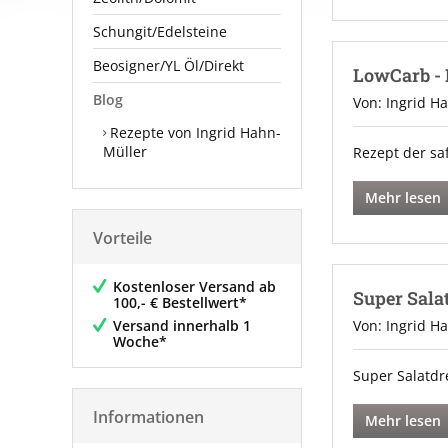
Schungit/Edelsteine
Beosigner/YL Öl/Direkt
LowCarb - 
Blog
Von: Ingrid H
Rezepte von Ingrid Hahn-
Müller
Rezept der sa
Mehr lesen
Vorteile
Kostenloser Versand ab
Super Sala
100,- € Bestellwert*
Versand innerhalb 1
Von: Ingrid H
Woche*
Super Salatdr
Informationen
Mehr lesen